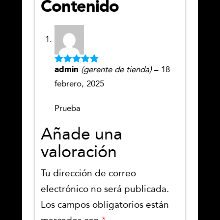
Contenido
admin
(gerente de tienda)
–
18
Valorado
con
5
de 5
febrero, 2025
Prueba
Añade una
valoración
Tu dirección de correo
electrónico no será publicada.
Los campos obligatorios están