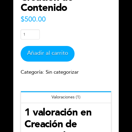
Contenido
$
500.00
Creación
de
Contenido
Añadir al carrito
cantidad
Categoría:
Sin categorizar
Valoraciones (1)
1 valoración en
Creación de